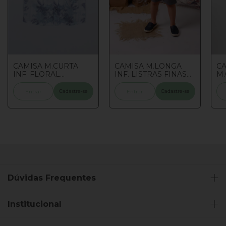
CAMISA M.CURTA
CAMISA M.LONGA
CA
INF. FLORAL
INF. LISTRAS FINAS
M
NOTURNO 1/2/3
AZUL MARINA 1/2/3
BL
Cadastre-se
Cadastre-se
Entrar
Entrar
Dúvidas Frequentes
Institucional