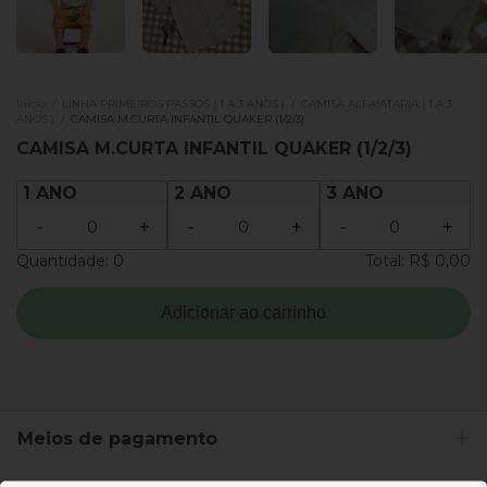
Início
/
LINHA PRIMEIROS PASSOS ( 1 A 3 ANOS )
/
CAMISA ALFAIATARIA ( 1 A 3
ANOS )
/
CAMISA M.CURTA INFANTIL QUAKER (1/2/3)
CAMISA M.CURTA INFANTIL QUAKER (1/2/3)
1 ANO
2 ANO
3 ANO
-
+
-
+
-
+
Quantidade:
0
Total:
R$ 0,00
Adicionar ao carrinho
Meios de pagamento