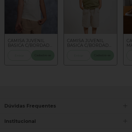
CAMISA JUVENIL
CAMISA JUVENIL
CA
BASICA C/BORDADO
BASICA C/BORDADO
MA
NATURAL 10//12/14
VERDE CALMARIA
P
10/12/14
JU
Cadastre-se
Cadastre-se
Entrar
Entrar
Dúvidas Frequentes
Institucional