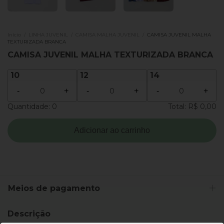
Início
/
LINHA JUVENIL
/
CAMISA MALHA JUVENIL
/
CAMISA JUVENIL MALHA
TEXTURIZADA BRANCA
CAMISA JUVENIL MALHA TEXTURIZADA BRANCA
10
12
14
-
+
-
+
-
+
Quantidade:
0
Total:
R$ 0,00
Adicionar ao carrinho
Meios de pagamento
Descrição