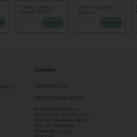
CAMISA LONGA
CAMISA JUVENIL
MALHA TRICÔ
BASICA
HOMUS JUVENIL
C/BORDADO
BRANCA 10/12/14
-se
Cadastre-se
Cadastre-se
Entrar
Entrar
Contato
5581994970725
TROCAS
pibiti.oficial@gmail.com
E
Rua Vereador Ciríaco
Ramos 315, TERREO 1 E 2
ANDAR, Manhosa, Santa
Cruz do Capibaribe,
Pernambuco, Cep:
55197093