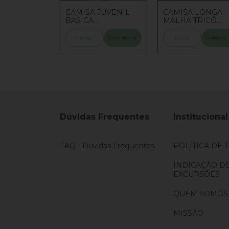
 LONGA
CAMISA JUVENIL
CAMISA LONGA
TRICÔ
BASICA
MALHA TRICÔ
CALCARIO
C/BORDADO
PEPPERMINT
L
NATURAL 10//12/14
JUVENIL
Cadastre-se
Cadastre-se
Cadastre
Entrar
Entrar
Dúvidas Frequentes
Institucional
FAQ - Dúvidas Frequentes
POLÍTICA DE 
INDICAÇÃO D
EXCURSÕES
QUEM SOMOS
MISSÃO