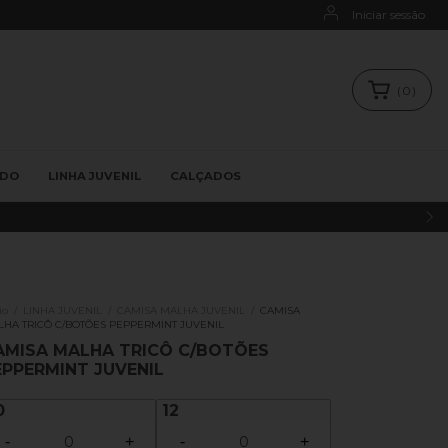
Iniciar sessão
(
0
)
ADO
LINHA JUVENIL
CALÇADOS
ê ao juvenil (3 meses a 12 anos)
io
/
LINHA JUVENIL
/
CAMISA MALHA JUVENIL
/
CAMISA
HA TRICÔ C/BOTÕES PEPPERMINT JUVENIL
AMISA MALHA TRICÔ C/BOTÕES
EPPERMINT JUVENIL
0
12
-
+
-
+