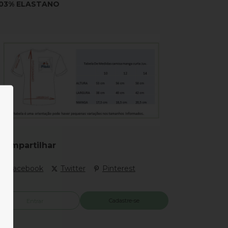
03% ELASTANO
Compartilhar
Facebook
Twitter
Pinterest
Cadastre-se
Entrar