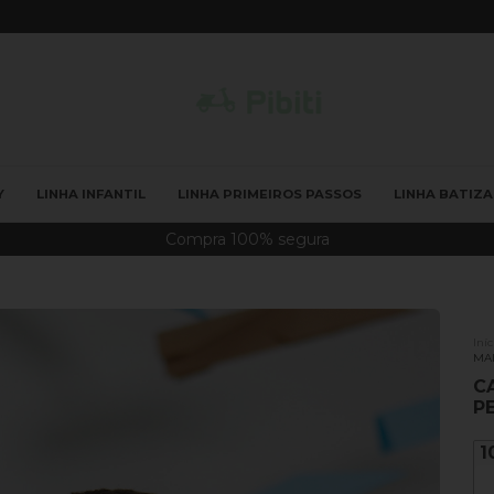
Y
LINHA INFANTIL
LINHA PRIMEIROS PASSOS
LINHA BATIZ
Moda infantil do beb
Iníc
MAL
C
P
1